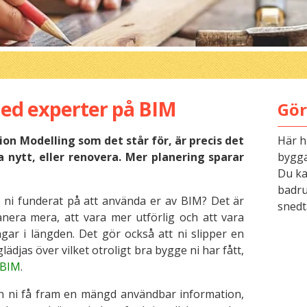
l med experter på BIM
Gör
ion Modelling som det står för, är precis det
Här h
 nytt, eller renovera. Mer planering sparar
bygga
Du kan
badru
 ni funderat på att använda er av BIM? Det är
snedt
anera mera, att vara mer utförlig och att vara
gar i längden. Det gör också att ni slipper en
lädjas över vilket otroligt bra bygge ni har fått,
 BIM
.
 ni få fram en mängd användbar information,