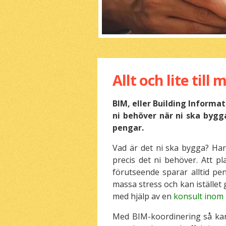
Allt och lite til
BIM, eller Building Informat
ni behöver när ni ska bygga
pengar.
Vad är det ni ska bygga? Har
precis det ni behöver. Att pl
förutseende sparar alltid pen
massa stress och kan istället g
med hjälp av en
konsult inom
Med BIM-koordinering så kan