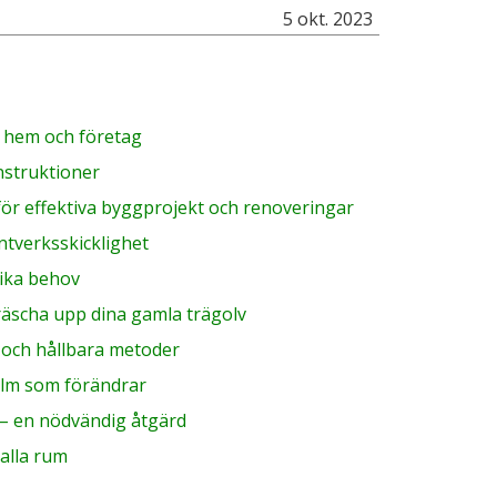
5 okt. 2023
r hem och företag
nstruktioner
för effektiva byggprojekt och renoveringar
ntverksskicklighet
olika behov
fräscha upp dina gamla trägolv
a och hållbara metoder
olm som förändrar
 – en nödvändig åtgärd
 alla rum