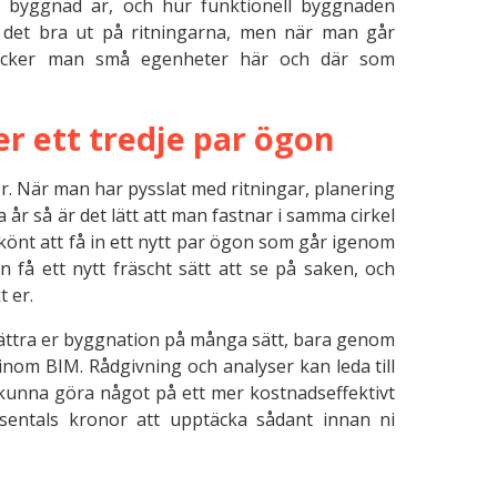
r byggnad är, och hur funktionell byggnaden
 det bra ut på ritningarna, men när man går
täcker man små egenheter här och där som
er ett tredje par ögon
ter. När man har pysslat med ritningar, planering
år så är det lätt att man fastnar i samma cirkel
 skönt att få in ett nytt par ögon som går igenom
an få ett nytt fräscht sätt att se på saken, och
t er.
ättra er byggnation på många sätt, bara genom
inom BIM. Rådgivning och analyser kan leda till
e kunna göra något på ett mer kostnadseffektivt
usentals kronor att upptäcka sådant innan ni