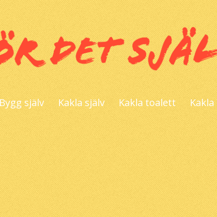
Bygg själv
Kakla själv
Kakla toalett
Kakla