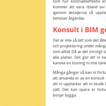
som hur kostnadseffektiv e
kommer att vara. Ibland ser
igenom detaljerna så upp
behöver åtgärdas.
Konsult i BIM g
Det är inte så lätt som det lå
och projektering under många 
som alltid. Då är det otroligt
alla planer. Det gör att ni k
kanske en lösning ni inte tänk
Många gånger så kan ni förb
att använda er av en konsult 
att ni upptäcker att ni skull
sätt. Det kan spara er tiot
börjar bygga.