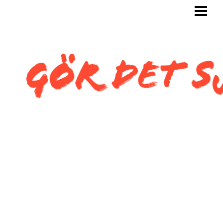
GÖR DET SJÄLV
BYGG SJÄLV
KAKLA SJÄLV
KAKLA TOALETT
KAKLA SNEDTAK
BLOGG