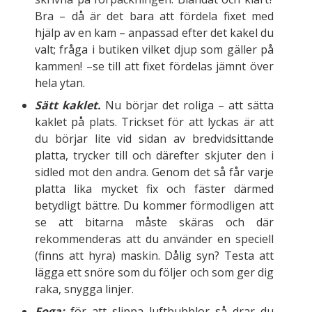
Bra – då är det bara att fördela fixet med
hjälp av en kam – anpassad efter det kakel du
valt; fråga i butiken vilket djup som gäller på
kammen! –se till att fixet fördelas jämnt över
hela ytan.
Sätt kaklet.
Nu börjar det roliga – att sätta
kaklet på plats. Trickset för att lyckas är att
du börjar lite vid sidan av bredvidsittande
platta, trycker till och därefter skjuter den i
sidled mot den andra. Genom det så får varje
platta lika mycket fix och fäster därmed
betydligt bättre. Du kommer förmodligen att
se att bitarna måste skäras och där
rekommenderas att du använder en speciell
(finns att hyra) maskin. Dålig syn? Testa att
lägga ett snöre som du följer och som ger dig
raka, snygga linjer.
Foga:
för att slippa luftbubblor så drar du