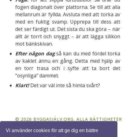
fogen diagonalt över plattorna. Se till att alla
mellanrum är fyllda. Avsluta med att torka av
med en fuktig svamp. Upprepa till dess att
det ser färdigt ut. Det sista du ska göra – när
allt är torrt och snyggt – är att lägga silikon
mot bänkskivan.
Efter någon dag
så kan du med fördel torka
av kaklet ännu en gång. Detta med hjälp av
en torr trasa och i syfte att ta bort det
”osynliga” dammet.
Klart!
Det var väl inte så himla svårt?
© 2026 BYGGASJÄLV.ORG. ALLA RÄTTIGHETER
FÖRBEHÅLLNA. DESIGN BY
FCT
.
Vi använder cookies för att ge dig en bättre