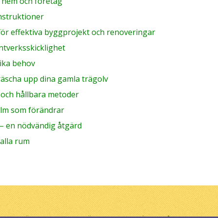
r hem och företag
nstruktioner
för effektiva byggprojekt och renoveringar
ntverksskicklighet
olika behov
fräscha upp dina gamla trägolv
a och hållbara metoder
olm som förändrar
 – en nödvändig åtgärd
 alla rum