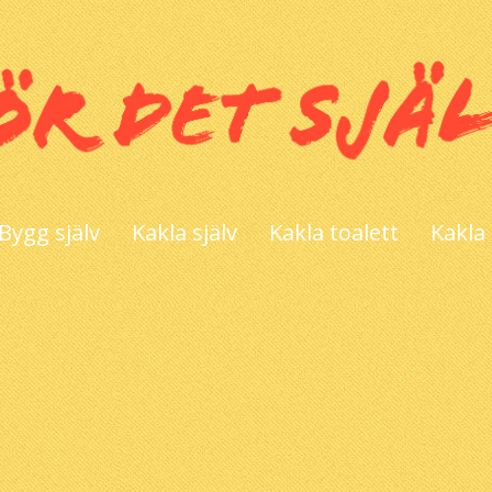
Bygg själv
Kakla själv
Kakla toalett
Kakla