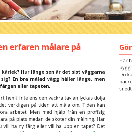
 en erfaren målare på
Gör
Här h
bygga
 kärlek? Hur länge sen är det sist väggarna
Du kan
å sig? En bra målad vägg håller länge, men
badru
i färgen eller tapeten.
snedt
 ert hem? Inte ens den vackra tavlan lyckas dölja
det verkligen på tiden att måla om. Tiden kan
 göra arbetet. Men med hjälp från en proffsig
vara på plats medan de sköter din målning. Har
vill ha ny färg eller vill ha upp en tapet? Det