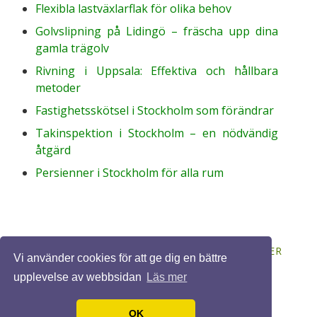
Flexibla lastväxlarflak för olika behov
Golvslipning på Lidingö – fräscha upp dina
gamla trägolv
Rivning i Uppsala: Effektiva och hållbara
metoder
Fastighetsskötsel i Stockholm som förändrar
Takinspektion i Stockholm – en nödvändig
åtgärd
Persienner i Stockholm för alla rum
© 2026 BYGGASJÄLV.ORG. ALLA RÄTTIGHETER
Vi använder cookies för att ge dig en bättre
FÖRBEHÅLLNA. DESIGN BY
FCT
.
upplevelse av webbsidan
Läs mer
OK