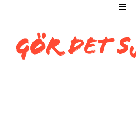
GÖR DET SJÄLV
BYGG SJÄLV
KAKLA SJÄLV
KAKLA TOALETT
KAKLA SNEDTAK
BLOGG