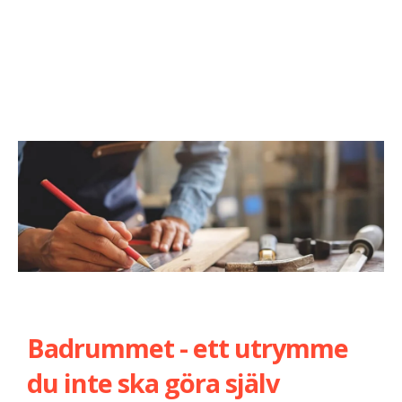
Badrummet - ett utrymme
du inte ska göra själv