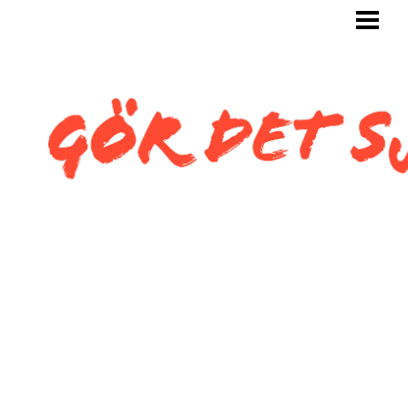
GÖR DET SJÄLV
BYGG SJÄLV
KAKLA SJÄLV
KAKLA TOALETT
KAKLA SNEDTAK
BLOGG