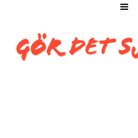
GÖR DET SJÄLV
BYGG SJÄLV
KAKLA SJÄLV
KAKLA TOALETT
KAKLA SNEDTAK
BLOGG