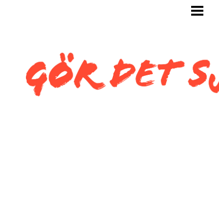
GÖR DET SJÄLV
BYGG SJÄLV
KAKLA SJÄLV
KAKLA TOALETT
KAKLA SNEDTAK
BLOGG