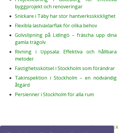
byggprojekt och renoveringar
Snickare i Täby har stor hantverksskicklighet
Flexibla lastväxlarflak för olika behov
Golvslipning på Lidingö – fräscha upp dina
gamla trägolv
Rivning i Uppsala: Effektiva och hållbara
metoder
Fastighetsskötsel i Stockholm som förändrar
Takinspektion i Stockholm – en nödvändig
åtgärd
Persienner i Stockholm för alla rum
© 2026 BYGGASJÄLV.ORG. ALLA RÄTTIGHETER
FÖRBEHÅLLNA. DESIGN BY
FCT
.