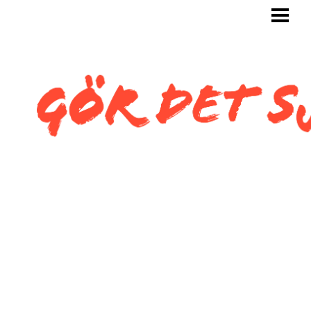
GÖR DET SJÄLV
BYGG SJÄLV
KAKLA SJÄLV
KAKLA TOALETT
KAKLA SNEDTAK
BLOGG