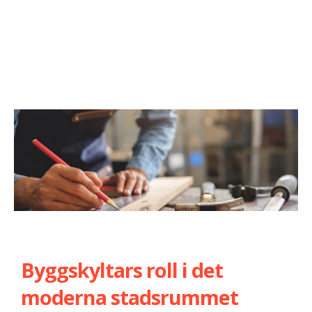
Byggskyltars roll i det
moderna stadsrummet