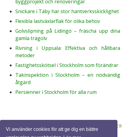
byggprojekt och renoveringar
Snickare i Täby har stor hantverksskicklighet
Flexibla lastväxlarflak för olika behov
Golvslipning på Lidingö – fräscha upp dina
gamla trägolv
Rivning i Uppsala: Effektiva och hållbara
metoder
Fastighetsskötsel i Stockholm som förändrar
Takinspektion i Stockholm – en nödvändig
åtgärd
Persienner i Stockholm för alla rum
© 2026 BYGGASJÄLV.ORG. ALLA RÄTTIGHETER
Vi använder cookies för att ge dig en bättre
FÖRBEHÅLLNA. DESIGN BY
FCT
.