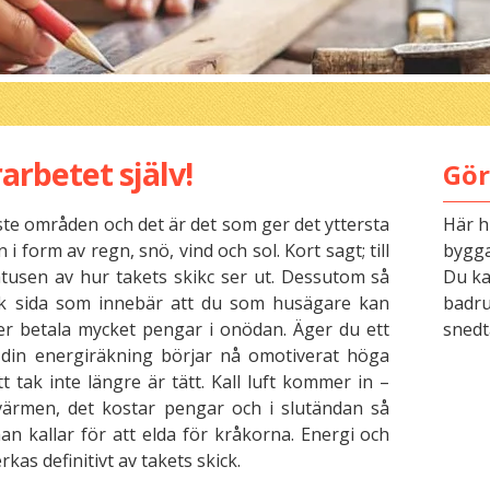
arbetet själv!
Gör
aste områden och det är det som ger det yttersta
Här h
 form av regn, snö, vind och sol. Kort sagt; till
bygga
atusen av hur takets skikc ser ut. Dessutom så
Du kan
k sida som innebär att du som husägare kan
badru
er betala mycket pengar i onödan. Äger du ett
snedt
 din energiräkning börjar nå omotiverat höga
itt tak inte längre är tätt. Kall luft kommer in –
 värmen, det kostar pengar och i slutändan så
an kallar för att elda för kråkorna. Energi och
s definitivt av takets skick.