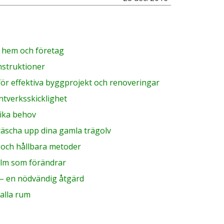
r hem och företag
nstruktioner
för effektiva byggprojekt och renoveringar
ntverksskicklighet
olika behov
fräscha upp dina gamla trägolv
a och hållbara metoder
olm som förändrar
 – en nödvändig åtgärd
 alla rum