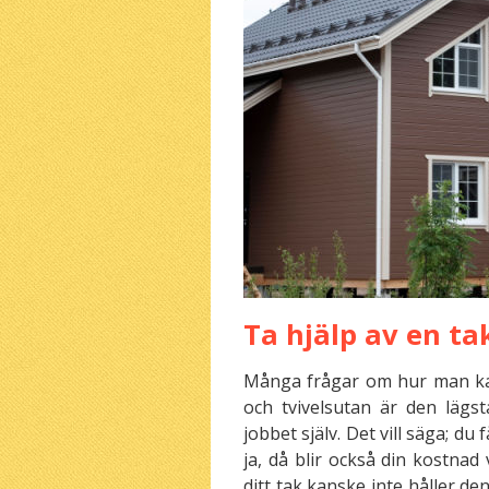
Ta hjälp av en t
Många frågar om hur man kan
och tvivelsutan är den läg
jobbet själv. Det vill säga; d
ja, då blir också din kostnad
ditt tak kanske inte håller de