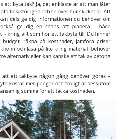
 att byta tak? Ja, det enklaste är att man låter
köta besiktningen och se över hur skicket är. Att
kan dels ge dig informationen du behöver om
 också ge dig en chans att planera – både
– kring allt som hör ett takbyte till. Du hinner
 budget, räkna på kostnader, jämföra priser
ckholm och läsa på lite kring material (behöver
ttre alternativ eller kan kanske ett tak av betong
r att ett takbyte någon gång behöver göras –
 byte kostar mer pengar och troligt är dessutom
 ansenlig summa för att täcka kostnaden.