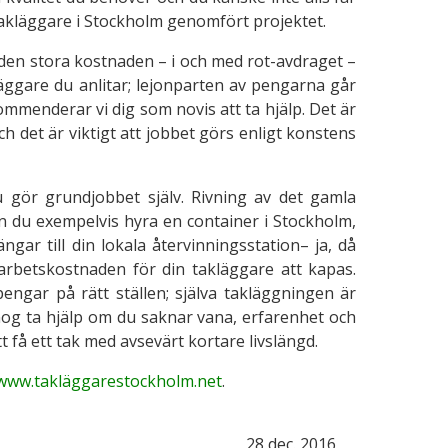
kläggare i Stockholm genomfört projektet.
den stora kostnaden – i och med rot-avdraget –
äggare du anlitar; lejonparten av pengarna går
kommenderar vi dig som novis att ta hjälp. Det är
 och det är viktigt att jobbet görs enligt konstens
u gör grundjobbet själv. Rivning av det gamla
n du exempelvis hyra en container i Stockholm,
ngar till din lokala återvinningsstation– ja, då
arbetskostnaden för din takläggare att kapas.
pengar på rätt ställen; själva takläggningen är
nog ta hjälp om du saknar vana, erfarenhet och
 få ett tak med avsevärt kortare livslängd.
ww.takläggarestockholm.net
.
28 dec. 2016