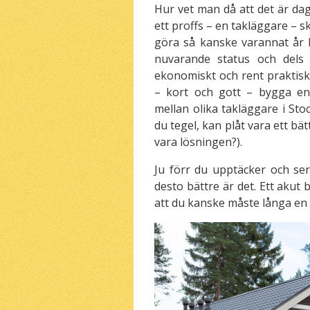
Hur vet man då att det är dags
ett proffs – en takläggare – s
göra så kanske varannat år 
nuvarande status och dels
ekonomiskt och rent praktiskt 
– kort och gott – bygga en
mellan olika takläggare i Sto
du tegel, kan plåt vara ett bä
vara lösningen?).
Ju förr du upptäcker och se
desto bättre är det. Ett akut
att du kanske måste långa en