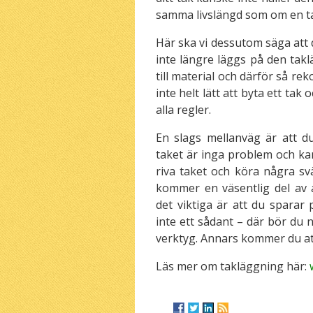
samma livslängd som om en ta
Här ska vi dessutom säga att 
inte längre läggs på den takl
till material och därför så re
inte helt lätt att byta ett tak
alla regler.
En slags mellanväg är att d
taket är inga problem och ka
riva taket och köra några svä
kommer en väsentlig del av 
det viktiga är att du sparar 
inte ett sådant – där bör du 
verktyg. Annars kommer du att
Läs mer om takläggning här:
w