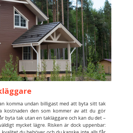
akläggare
 komma undan billigast med att byta sitt tak
sta kostnaden den som kommer av att du gör
u får byta tak utan en takläggare och kan du det –
 väldigt mycket lägre. Risken är dock uppenbar:
n kvalitet du behöver och du kanske inte alls får