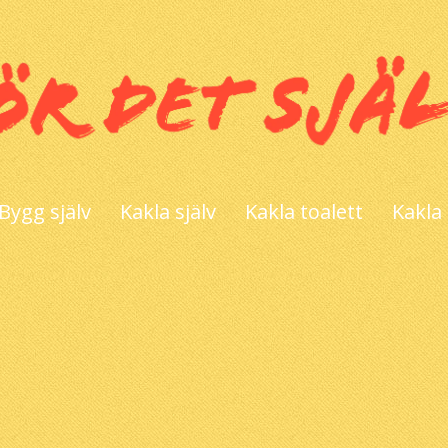
Bygg själv
Kakla själv
Kakla toalett
Kakla