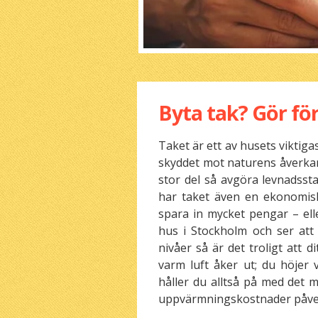
Byta tak? Gör för
Taket är ett av husets viktig
skyddet mot naturens åverkan i
stor del så avgöra levnadsst
har taket även en ekonomis
spara in mycket pengar – ell
hus i Stockholm och ser att
nivåer så är det troligt att d
varm luft åker ut; du höjer
håller du alltså på med det m
uppvärmningskostnader påverka