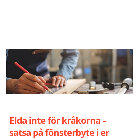
Elda inte för kråkorna –
satsa på fönsterbyte i er