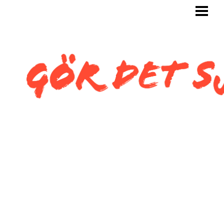
GÖR DET SJÄLV
BYGG SJÄLV
KAKLA SJÄLV
KAKLA TOALETT
KAKLA SNEDTAK
BLOGG