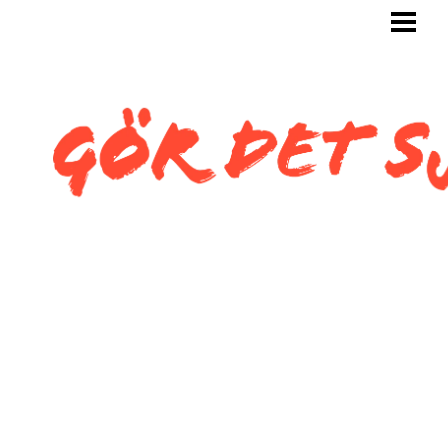
GÖR DET SJÄLV
BYGG SJÄLV
KAKLA SJÄLV
KAKLA TOALETT
KAKLA SNEDTAK
BLOGG