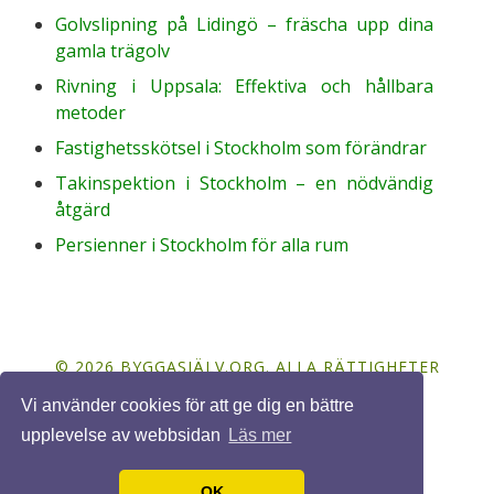
Golvslipning på Lidingö – fräscha upp dina
gamla trägolv
Rivning i Uppsala: Effektiva och hållbara
metoder
Fastighetsskötsel i Stockholm som förändrar
Takinspektion i Stockholm – en nödvändig
åtgärd
Persienner i Stockholm för alla rum
© 2026 BYGGASJÄLV.ORG. ALLA RÄTTIGHETER
FÖRBEHÅLLNA. DESIGN BY
FCT
.
Vi använder cookies för att ge dig en bättre
upplevelse av webbsidan
Läs mer
OK