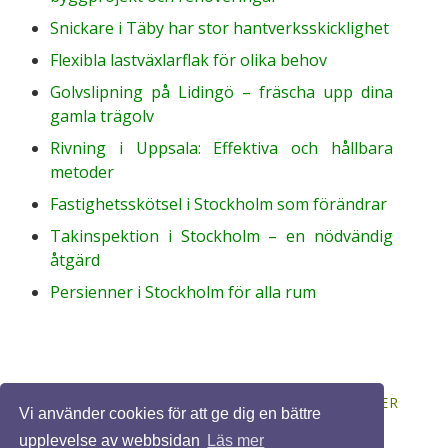
Snickare i Täby har stor hantverksskicklighet
Flexibla lastväxlarflak för olika behov
Golvslipning på Lidingö – fräscha upp dina
gamla trägolv
Rivning i Uppsala: Effektiva och hållbara
metoder
Fastighetsskötsel i Stockholm som förändrar
Takinspektion i Stockholm – en nödvändig
åtgärd
Persienner i Stockholm för alla rum
© 2026 BYGGASJÄLV.ORG. ALLA RÄTTIGHETER
Vi använder cookies för att ge dig en bättre
FÖRBEHÅLLNA. DESIGN BY
FCT
.
upplevelse av webbsidan
Läs mer