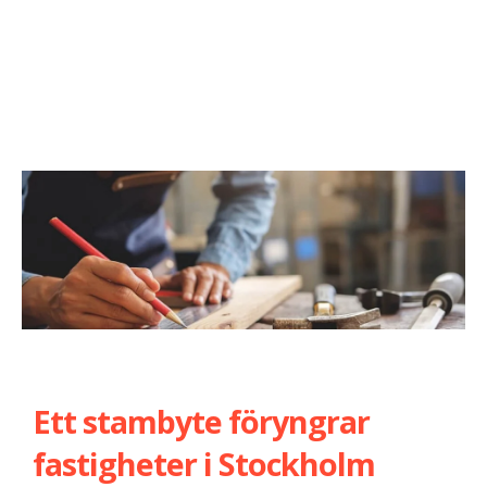
Ett stambyte föryngrar
fastigheter i Stockholm