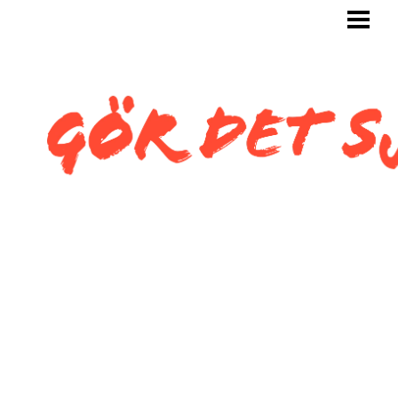
GÖR DET SJÄLV
BYGG SJÄLV
KAKLA SJÄLV
KAKLA TOALETT
KAKLA SNEDTAK
BLOGG