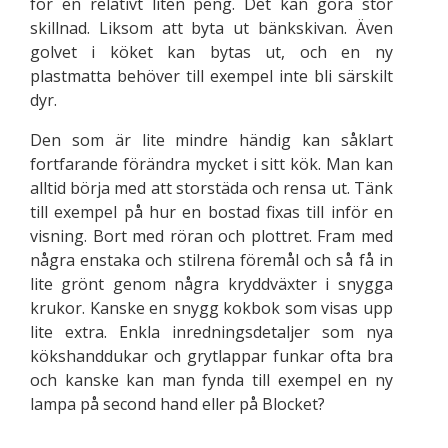
för en relativt liten peng. Det kan göra stor
skillnad. Liksom att byta ut bänkskivan. Även
golvet i köket kan bytas ut, och en ny
plastmatta behöver till exempel inte bli särskilt
dyr.
Den som är lite mindre händig kan såklart
fortfarande förändra mycket i sitt kök. Man kan
alltid börja med att storstäda och rensa ut. Tänk
till exempel på hur en bostad fixas till inför en
visning. Bort med röran och plottret. Fram med
några enstaka och stilrena föremål och så få in
lite grönt genom några kryddväxter i snygga
krukor. Kanske en snygg kokbok som visas upp
lite extra. Enkla inredningsdetaljer som nya
kökshanddukar och grytlappar funkar ofta bra
och kanske kan man fynda till exempel en ny
lampa på second hand eller på Blocket?