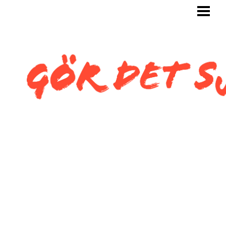
GÖR DET SJÄLV
BYGG SJÄLV
KAKLA SJÄLV
KAKLA TOALETT
KAKLA SNEDTAK
BLOGG