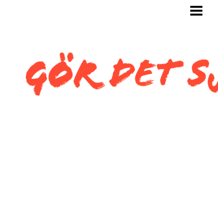
GÖR DET SJÄLV
BYGG SJÄLV
KAKLA SJÄLV
KAKLA TOALETT
KAKLA SNEDTAK
BLOGG