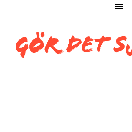
GÖR DET SJÄLV
BYGG SJÄLV
KAKLA SJÄLV
KAKLA TOALETT
KAKLA SNEDTAK
BLOGG