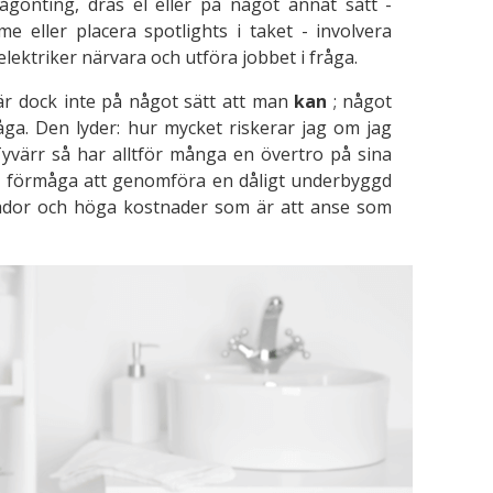
någonting, dras el eller på något annat sätt -
e eller placera spotlights i taket - involvera
elektriker närvara och utföra jobbet i fråga.
r dock inte på något sätt att man
kan
; något
råga. Den lyder: hur mycket riskerar jag om jag
Tyvärr så har alltför många en övertro på sina
 förmåga att genomföra en dåligt underbyggd
 skador och höga kostnader som är att anse som