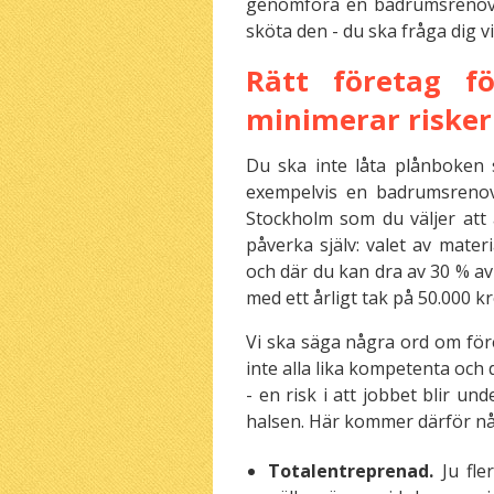
genomföra en badrumsrenover
sköta den - du ska fråga dig vi
Rätt företag f
minimerar riske
Du ska inte låta plånboken 
exempelvis en badrumsrenov
Stockholm som du väljer att
påverka själv: valet av materi
och där du kan dra av 30 % av
med ett årligt tak på 50.000 kr
Vi ska säga några ord om fö
inte alla lika kompetenta och d
- en risk i att jobbet blir u
halsen. Här kommer därför nå
Totalentreprenad.
Ju fl