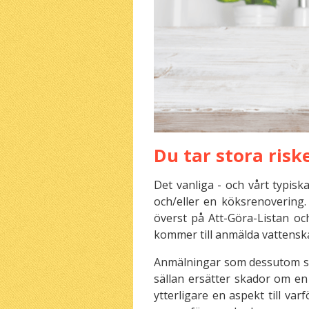
Du tar stora risk
Det vanliga - och vårt typi
och/eller en köksrenovering
överst på Att-Göra-Listan oc
kommer till anmälda vattensk
Anmälningar som dessutom sä
sällan ersätter skador om en 
ytterligare en aspekt till va