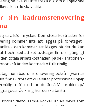
ing så ska du inte fråga dig om du själv ska
lken firma du ska anlita.
ör din badrumsrenovering
rna
styra alltför mycket. Den stora kostnaden för
ering kommer inte att läggas på företaget i
 anlita - den kommer att läggas på det du kan
al. I och med att rot-avdraget finns tillgängligt
 den totala arbetskostnaden på deklarationen -
onor - så är den kostnaden fullt rimlig.
retag inom badrumsrenovering också. Tyvärr är
et finns - trots att du anlitar professionell hjälp
ndermåligt utfört och att du ändå får problem på
gra goda råd kring hur du ska tänka:
er kockar desto sämre kockar är en devis som