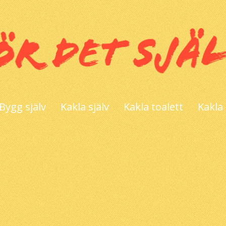
Bygg själv
Kakla själv
Kakla toalett
Kakla