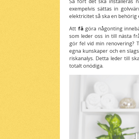
Så fort det ska installeras 
exempelvis sättas in golvvärm
elektricitet så ska en behörig 
Att
få
göra någonting innebä
som leder oss in till nästa f
gör fel vid min renovering? 
egna kunskaper och en slags
riskanalys. Detta leder till
totalt onödiga.