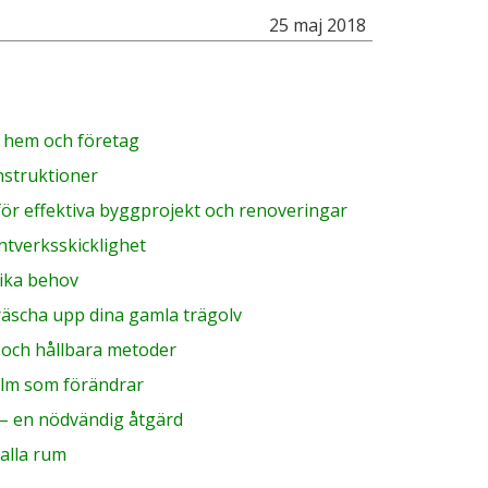
25 maj 2018
r hem och företag
nstruktioner
för effektiva byggprojekt och renoveringar
ntverksskicklighet
olika behov
fräscha upp dina gamla trägolv
a och hållbara metoder
olm som förändrar
 – en nödvändig åtgärd
 alla rum