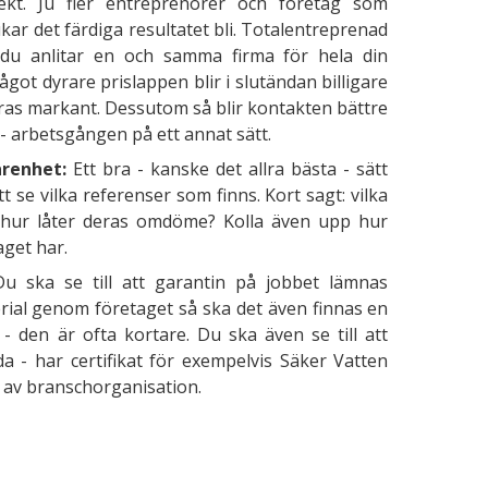
ekt. Ju fler entreprenörer och företag som
kar det färdiga resultatet bli. Totalentreprenad
 du anlitar en och samma firma för hela din
ot dyrare prislappen blir i slutändan billigare
meras markant. Dessutom så blir kontakten bättre
a - arbetsgången på ett annat sätt.
arenhet:
Ett bra - kanske det allra bästa - sätt
att se vilka referenser som finns. Kort sagt: vilka
h hur låter deras omdöme? Kolla även upp hur
aget har.
Du ska se till att garantin på jobbet lämnas
terial genom företaget så ska det även finnas en
 - den är ofta kortare. Du ska även se till att
da - har certifikat för exempelvis Säker Vatten
p av branschorganisation.