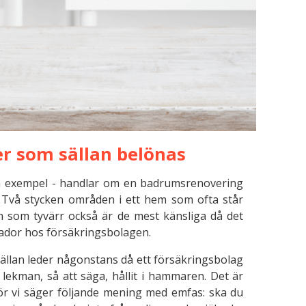
er som sällan belönas
ska exempel - handlar om en badrumsrenovering
. Två stycken områden i ett hem som ofta står
h som tyvärr också är de mest känsliga då det
ador hos försäkringsbolagen.
llan leder någonstans då ett försäkringsbolag
lekman, så att säga, hållit i hammaren. Det är
rför vi säger följande mening med emfas: ska du