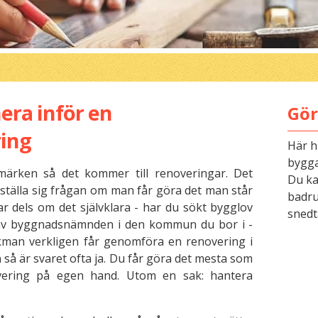
era inför en
Gör
ing
Här h
bygga
tmärken så det kommer till renoveringar. Det
Du kan
ställa sig frågan om man får göra det man står
badru
ar dels om det självklara - har du sökt bygglov
snedt
t av byggnadsnämnden i den kommun du bor i -
man verkligen får genomföra en renovering i
 så är svaret ofta ja. Du får göra det mesta som
vering på egen hand. Utom en sak: hantera