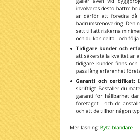
gäller även vid byggproj
involveras desto bättre bru
är därför att föredra då
badrumsrenovering. Den någ
sett till att riskerna mini
och du kan delta - och följ
Tidigare kunder och erf
att säkerställa kvalitet är 
tidigare kunder finns oc
pass lång erfarenhet föret
Garanti och certifikat:
skriftligt. Beställer du ma
garanti för hållbarhet där
företaget - och de anställ
och att de tillhör någon ty
Mer läsning:
Byta blandare