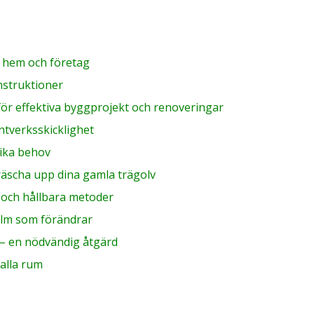
r hem och företag
nstruktioner
för effektiva byggprojekt och renoveringar
ntverksskicklighet
olika behov
fräscha upp dina gamla trägolv
a och hållbara metoder
olm som förändrar
 – en nödvändig åtgärd
 alla rum