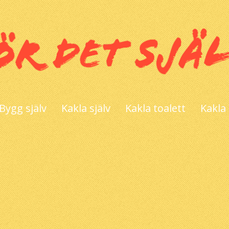
Bygg själv
Kakla själv
Kakla toalett
Kakla