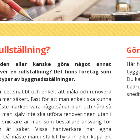
ullställning?
Gör
en eller kanske göra något annat
Här h
er en rullställning? Det finns företag som
bygga
 typer av byggnadsställningar.
Du kan
badru
år det snabbt och enkelt att måla och renovera
snedt
n mer säkert. Fast för att man enkelt ska kunna
måste marken vara någotsånär plan och hård så
m man själv inte ska utföra renoveringen utan i
er snickare är man som beställare ansvarig för
en är säker. Vissa hantverkare har egna
. Då måste man i stället hyra in eller köpa en.