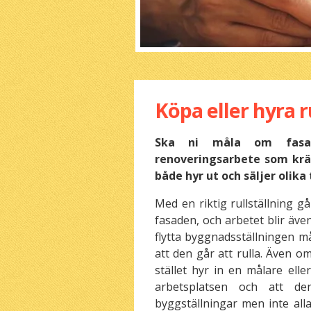
Köpa eller hyra r
Ska ni måla om fasad
renoveringsarbete som kräv
både hyr ut och säljer olika
Med en riktig rullställning g
fasaden, och arbetet blir äve
flytta byggnadsställningen 
att den går att rulla. Även o
stället hyr in en målare ell
arbetsplatsen och att d
byggställningar men inte alla