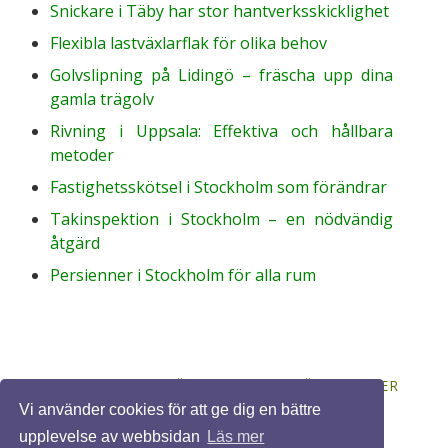
Snickare i Täby har stor hantverksskicklighet
Flexibla lastväxlarflak för olika behov
Golvslipning på Lidingö – fräscha upp dina
gamla trägolv
Rivning i Uppsala: Effektiva och hållbara
metoder
Fastighetsskötsel i Stockholm som förändrar
Takinspektion i Stockholm – en nödvändig
åtgärd
Persienner i Stockholm för alla rum
© 2026 BYGGASJÄLV.ORG. ALLA RÄTTIGHETER
FÖRBEHÅLLNA. DESIGN BY
FCT
.
Vi använder cookies för att ge dig en bättre
upplevelse av webbsidan
Läs mer