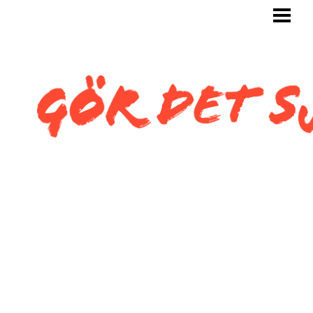
GÖR DET SJÄLV
BYGG SJÄLV
KAKLA SJÄLV
KAKLA TOALETT
KAKLA SNEDTAK
BLOGG