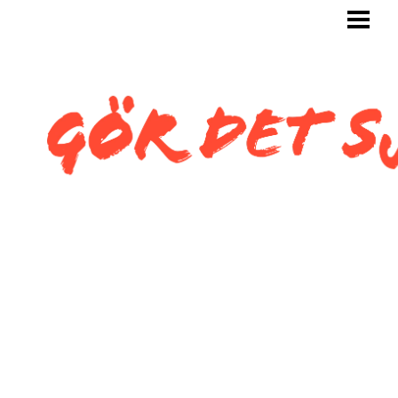
GÖR DET SJÄLV
BYGG SJÄLV
KAKLA SJÄLV
KAKLA TOALETT
KAKLA SNEDTAK
BLOGG