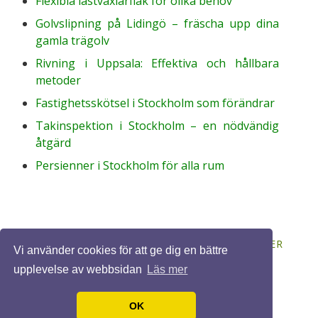
Flexibla lastväxlarflak för olika behov
Golvslipning på Lidingö – fräscha upp dina
gamla trägolv
Rivning i Uppsala: Effektiva och hållbara
metoder
Fastighetsskötsel i Stockholm som förändrar
Takinspektion i Stockholm – en nödvändig
åtgärd
Persienner i Stockholm för alla rum
© 2026 BYGGASJÄLV.ORG. ALLA RÄTTIGHETER
Vi använder cookies för att ge dig en bättre
FÖRBEHÅLLNA. DESIGN BY
FCT
.
upplevelse av webbsidan
Läs mer
OK