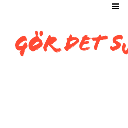
GÖR DET SJÄLV
BYGG SJÄLV
KAKLA SJÄLV
KAKLA TOALETT
KAKLA SNEDTAK
BLOGG