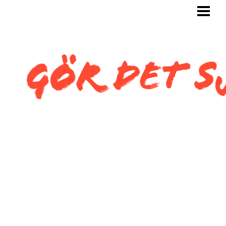
GÖR DET SJÄLV
BYGG SJÄLV
KAKLA SJÄLV
KAKLA TOALETT
KAKLA SNEDTAK
BLOGG