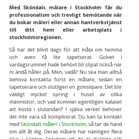
Med Sköndals målare i Stockholm får du
professionalism och trevligt bemötande när
du bokar måleri eller annan hantverkstjänst
till ditt hem eller arbetsplats i
stockholmsregionen.
Så har det blivit dags för att måla om hemma
och även få lite tapetserat. Golvet i
vardagsrummet hade behövt bli slipat också när
ni ändå håller på. Men, vadå? Nu ska man alltså
behöva kontakta först en målare, sedan en
tapetserare och slutligen en golvslipare. Det blir
väldigt mycket spring i huset av olika
människor, och vad kommer egentligen kalaset
att kosta i slutändan? I själva verket behöver
det inte vara så komplicerat. Du kan ta kontakt
med
Sköndals måleri i Stockholm
, så tar de hand
om allt åt dig. Deras målare har nämligen flera
plus i kanten. Förutom att de är duktiga och