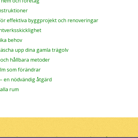
r hem och företag
nstruktioner
för effektiva byggprojekt och renoveringar
ntverksskicklighet
olika behov
fräscha upp dina gamla trägolv
a och hållbara metoder
olm som förändrar
 – en nödvändig åtgärd
 alla rum