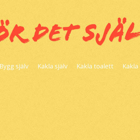
Bygg själv
Kakla själv
Kakla toalett
Kakla