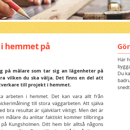
e i hemmet på
Gör
Här h
bygga
tag på målare som tar sig an lägenheter på
Du kan
a vilken du ska välja. Det finns en del att
badru
tverkare till projekt i hemmet.
snedt
a arbeten i hemmet. Det kan vara allt från
ickerimålning till stora väggarbeten. Att själva
d bra resultat är självklart viktigt. Men det är
en målare du anlitar faktiskt kommer tillbringa
em på Kungsholmen. Ditt hem blir alltså någons