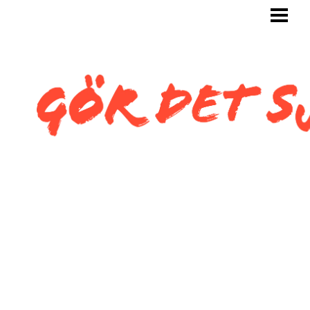
GÖR DET SJÄLV
BYGG SJÄLV
KAKLA SJÄLV
KAKLA TOALETT
KAKLA SNEDTAK
BLOGG