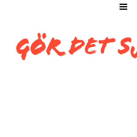
GÖR DET SJÄLV
BYGG SJÄLV
KAKLA SJÄLV
KAKLA TOALETT
KAKLA SNEDTAK
BLOGG