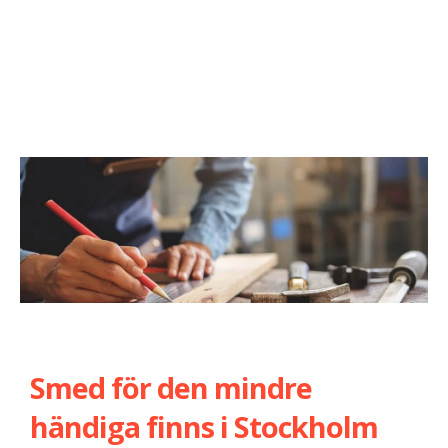
Smed för den mindre
händiga finns i Stockholm