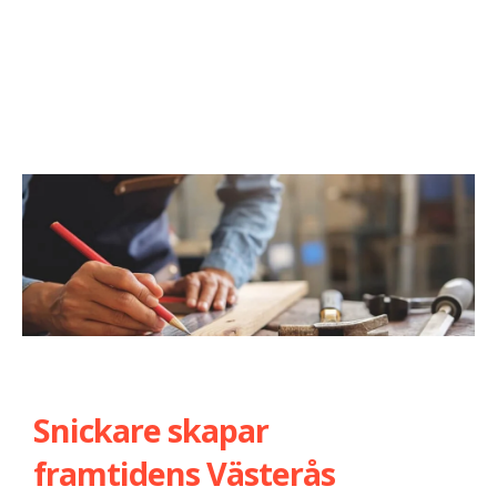
Snickare skapar
framtidens Västerås