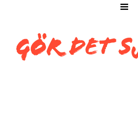
GÖR DET SJÄLV
BYGG SJÄLV
KAKLA SJÄLV
KAKLA TOALETT
KAKLA SNEDTAK
BLOGG