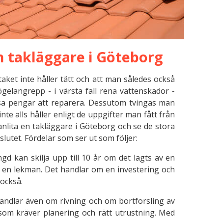
n takläggare i Göteborg
taket inte håller tätt och att man således också
elangrepp - i värsta fall rena vattenskador -
sa pengar att reparera. Dessutom tvingas man
inte alls håller enligt de uppgifter man fått från
anlita en takläggare i Göteborg och se de stora
lutet. Fördelar som ser ut som följer:
ängd kan skilja upp till 10 år om det lagts av en
r en lekman. Det handlar om en investering och
också.
t handlar även om rivning och om bortforsling av
 som kräver planering och rätt utrustning. Med