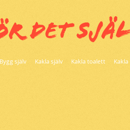
Bygg själv
Kakla själv
Kakla toalett
Kakla