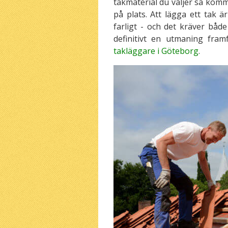
takmaterial du väljer så komm
på plats. Att lägga ett tak ä
farligt - och det kräver bå
definitivt en utmaning fra
takläggare i Göteborg
.