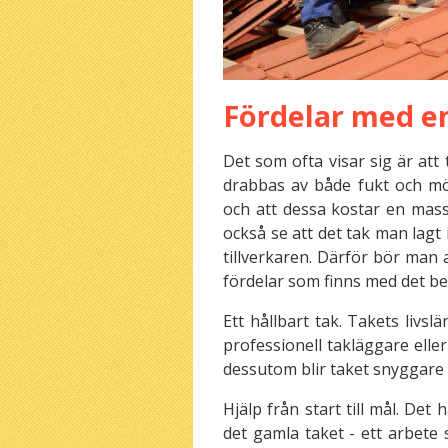
Fördelar med e
Det som ofta visar sig är att 
drabbas av både fukt och mög
och att dessa kostar en mas
också se att det tak man lagt 
tillverkaren. Därför bör man 
fördelar som finns med det bes
Ett hållbart tak. Takets livsl
professionell takläggare elle
dessutom blir taket snyggare 
Hjälp från start till mål. De
det gamla taket - ett arbete