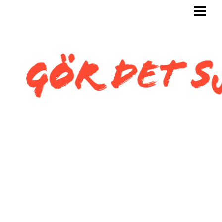
GÖR DET SJÄLV
BYGG SJÄLV
KAKLA SJÄLV
KAKLA TOALETT
KAKLA SNEDTAK
BLOGG