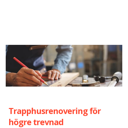
Trapphusrenovering för
högre trevnad