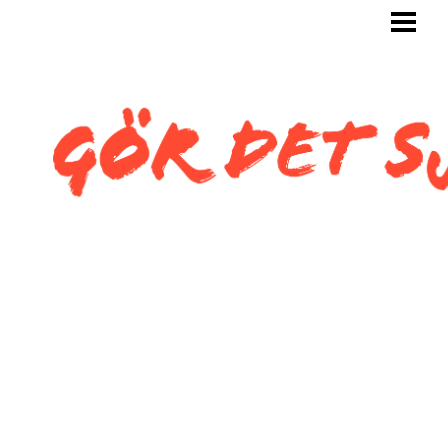
GÖR DET SJÄLV
BYGG SJÄLV
KAKLA SJÄLV
KAKLA TOALETT
KAKLA SNEDTAK
BLOGG