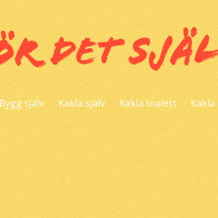
Bygg själv
Kakla själv
Kakla toalett
Kakla