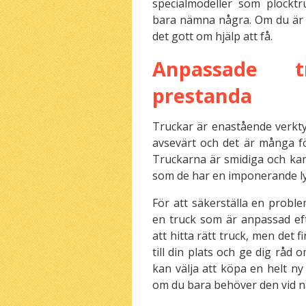
specialmodeller som plocktru
bara nämna några. Om du är o
det gott om hjälp att få.
Anpassade t
prestanda
Truckar är enastående verkty
avsevärt och det är många fö
Truckarna är smidiga och ka
som de har en imponerande ly
För att säkerställa en problem
en truck som är anpassad ef
att hitta rätt truck, men det
till din plats och ge dig råd
kan välja att köpa en helt ny
om du bara behöver den vid någ