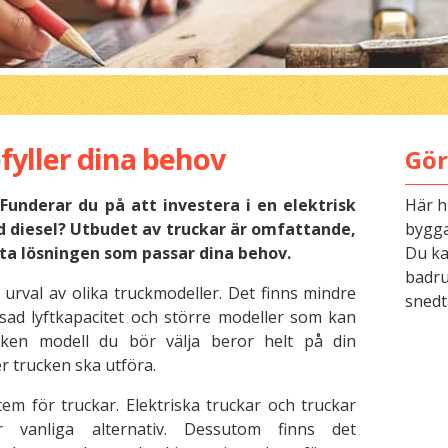
yller dina behov
Gör
Funderar du på att investera i en elektrisk
Här h
d diesel? Utbudet av truckar är omfattande,
bygga
ta lösningen som passar dina behov.
Du kan
badru
urval av olika truckmodeller. Det finns mindre
snedt
ad lyftkapacitet och större modeller som kan
ilken modell du bör välja beror helt på din
r trucken ska utföra.
tem för truckar. Elektriska truckar och truckar
 vanliga alternativ. Dessutom finns det