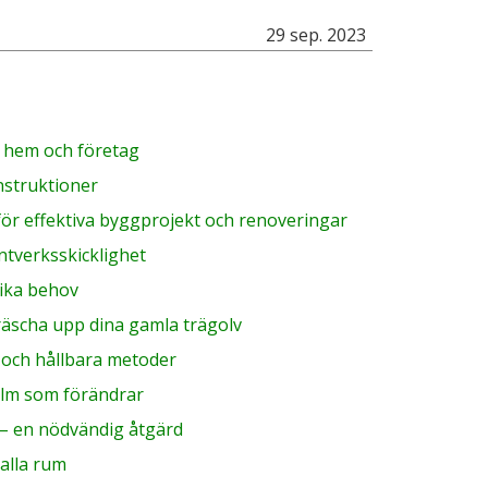
29 sep. 2023
r hem och företag
nstruktioner
för effektiva byggprojekt och renoveringar
ntverksskicklighet
olika behov
fräscha upp dina gamla trägolv
a och hållbara metoder
olm som förändrar
 – en nödvändig åtgärd
 alla rum