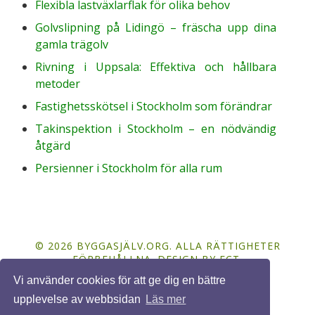
Flexibla lastväxlarflak för olika behov
Golvslipning på Lidingö – fräscha upp dina
gamla trägolv
Rivning i Uppsala: Effektiva och hållbara
metoder
Fastighetsskötsel i Stockholm som förändrar
Takinspektion i Stockholm – en nödvändig
åtgärd
Persienner i Stockholm för alla rum
© 2026 BYGGASJÄLV.ORG. ALLA RÄTTIGHETER
FÖRBEHÅLLNA. DESIGN BY
FCT
.
Vi använder cookies för att ge dig en bättre
upplevelse av webbsidan
Läs mer