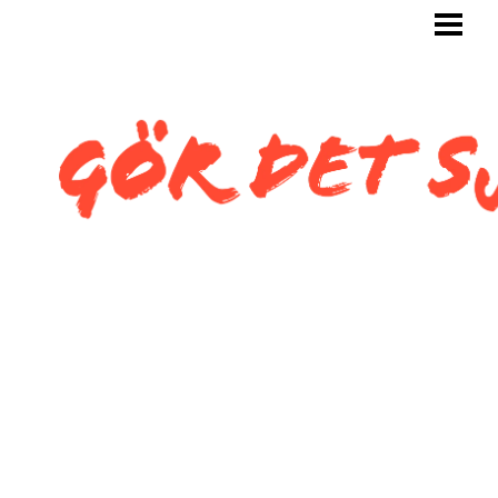
GÖR DET SJÄLV
BYGG SJÄLV
KAKLA SJÄLV
KAKLA TOALETT
KAKLA SNEDTAK
BLOGG