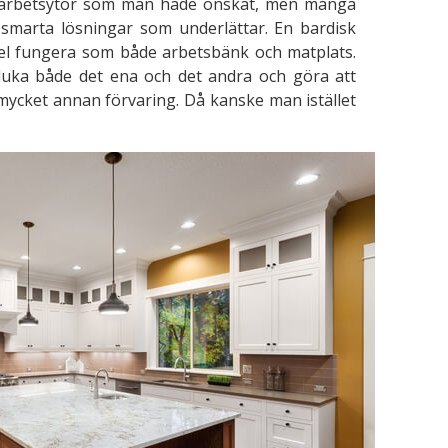
ra arbetsytor som man hade önskat, men många
arta lösningar som underlättar. En bardisk
pel fungera som både arbetsbänk och matplats.
sluka både det ena och det andra och göra att
ycket annan förvaring. Då kanske man istället