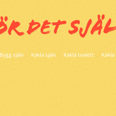
Bygg själv
Kakla själv
Kakla toalett
Kakla