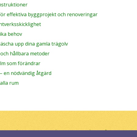
nstruktioner
för effektiva byggprojekt och renoveringar
ntverksskicklighet
olika behov
fräscha upp dina gamla trägolv
a och hållbara metoder
olm som förändrar
 – en nödvändig åtgärd
 alla rum
YGGASJÄLV.ORG. ALLA RÄTTIGHETER FÖRBEHÅLLNA. DESI