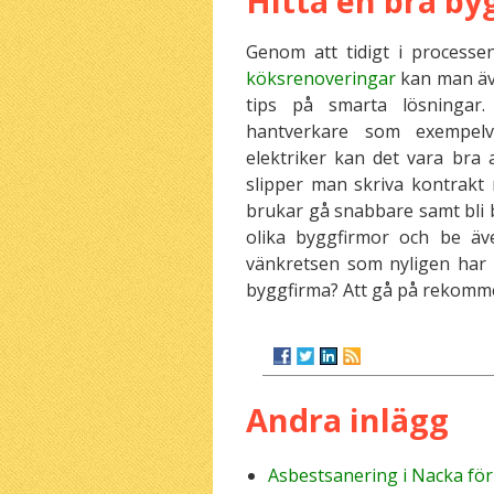
Hitta en bra by
Genom att tidigt i processe
köksrenoveringar
kan man äve
tips på smarta lösningar.
hantverkare som exempelvi
elektriker kan det vara bra 
slipper man skriva kontrakt
brukar gå snabbare samt bli b
olika byggfirmor och be äv
vänkretsen som nyligen har
byggfirma? Att gå på rekommen
Andra inlägg
Asbestsanering i Nacka fö