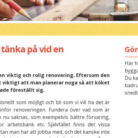
 tänka på vid en
Gör
Här h
bygga
n viktig och rolig renovering. Eftersom den
Du kan
et viktigt att man planerar noga så att köket
badru
ade föreställt sig.
snedt
ionellt som möjligt och bli som vi vill ha det är
a inför renoveringen. Fundera över vad som är
m nu saknas, som exempelvis bättre förvaring,
r arbetsbänk etc. Självfallet finns det vissa
an man har att jobba med, och det kanske inte