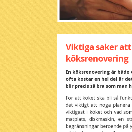
Viktiga saker att
köksrenovering
En köksrenovering är både e
ofta kostar en hel del är d
blir precis så bra som man h
För att köket ska bli så funkt
det viktigt att noga planer
viktigast i köket och vad so
matplats, diskmaskin, en sto
begränsningar beroende på yt