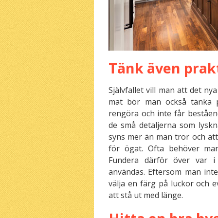
Tänk även prak
Självfallet vill man att det 
mat bör man också tänka pr
rengöra och inte får beståend
de små detaljerna som lysk
syns mer än man tror och att i
för ögat. Ofta behöver ma
Fundera därför över var i
användas. Eftersom man inte
välja en färg på luckor och
att stå ut med länge.