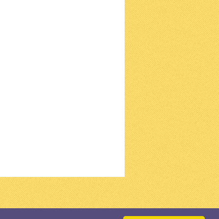
GN BY
FCT
.