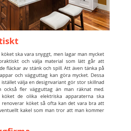
tiskt
nya köket ska vara snyggt, men lagar man mycket
aktiskt och välja material som lätt går att
e fläckar av stänk och spill. Att även tänka på
nappar och vägguttag kan göra mycket. Dessa
stället välja en designvariant gör stor skillnad
n också fler vägguttag än man räknat med.
 köket de olika elektriska apparaterna ska
 renoverar köket så ofta kan det vara bra att
 eventuellt kakel som man tror att man kommer