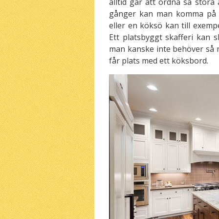
alltid går att ordna så sto
gånger kan man komma på sm
eller en köksö kan till exem
Ett platsbyggt skafferi kan 
man kanske inte behöver så m
får plats med ett köksbord.