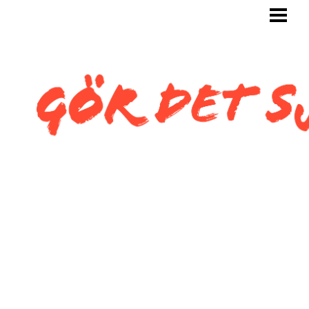
GÖR DET SJÄLV
BYGG SJÄLV
KAKLA SJÄLV
KAKLA TOALETT
KAKLA SNEDTAK
BLOGG